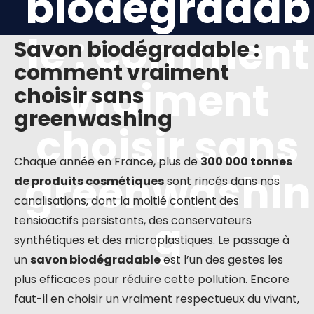
biodégradab
le : comment
Savon biodégradable :
comment vraiment
vraiment
choisir sans
greenwashing
choisir sans
Chaque année en France, plus de
300 000 tonnes
greenwashin
de produits cosmétiques
sont rincés dans nos
canalisations, dont la moitié contient des
g
tensioactifs persistants, des conservateurs
synthétiques et des microplastiques. Le passage à
un
savon biodégradable
est l’un des gestes les
plus efficaces pour réduire cette pollution. Encore
faut-il en choisir un vraiment respectueux du vivant,