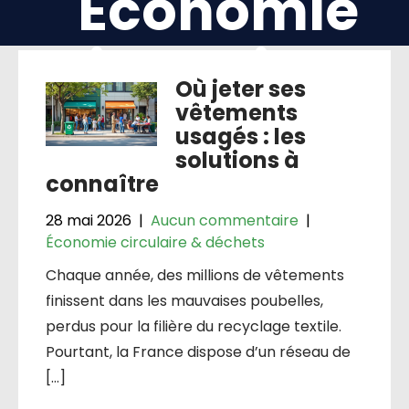
Économie
circulaire &
Où jeter ses
déchets
vêtements
usagés : les
solutions à
connaître
28 mai 2026
|
Aucun commentaire
|
Économie circulaire & déchets
Chaque année, des millions de vêtements
finissent dans les mauvaises poubelles,
perdus pour la filière du recyclage textile.
Pourtant, la France dispose d’un réseau de
[…]