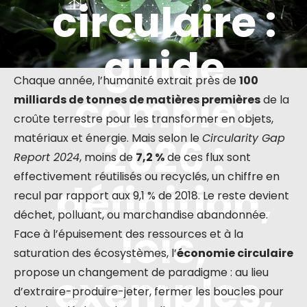
circulaire :
guide
Chaque année, l’humanité extrait près de
100
complet
milliards de tonnes de matières premières
de la
croûte terrestre pour les transformer en objets,
2026 :
matériaux et énergie. Mais selon le
Circularity Gap
Report 2024
, moins de
7,2 %
de ces flux sont
effectivement réutilisés ou recyclés, un chiffre en
définition,
recul par rapport aux 9,1 % de 2018. Le reste devient
déchet, polluant, ou marchandise abandonnée.
lois,
Face à l’épuisement des ressources et à la
saturation des écosystèmes, l’
économie circulaire
propose un changement de paradigme : au lieu
exemples,
d’extraire-produire-jeter, fermer les boucles pour