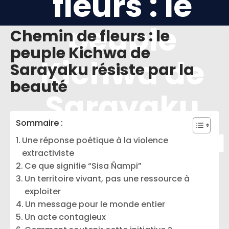
fleurs : le
peuple
Chemin de fleurs : le
peuple Kichwa de
Kichwa de
Sarayaku résiste par la
beauté
Sarayaku
Sommaire :
résiste par la
Une réponse poétique à la violence
extractiviste
beauté
Ce que signifie “Sisa Ñampi”
Un territoire vivant, pas une ressource à
exploiter
Un message pour le monde entier
Un acte contagieux