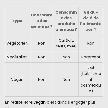
Consomm
Va au-
Consomm
e des
delà de
Type
e des
produits
l’alimenta
animaux ?
animaux ?
tion ?
Oui (lait,
Végétarien
Non
Non
œufs, miel)
Végétalien
Non
Non
Rarement
Oui
(habilleme
Végan
Non
Non
nt,
cosmétiqu
e)
En réalité, être
végan
, c’est donc s’engager plus