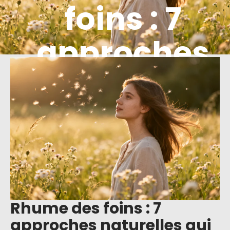
foins : 7
approches
naturelles
qui
marchent
Rhume des foins : 7
approches naturelles qui