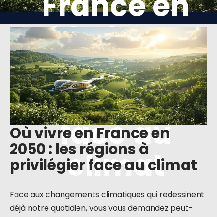
France en
2050 : les
régions à
privilégier
face au
Où vivre en France en
2050 : les régions à
climat
privilégier face au climat
Face aux changements climatiques qui redessinent
déjà notre quotidien, vous vous demandez peut-