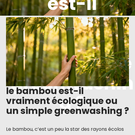
est-il
vraiment
écologique
ou un simple
greenwashin
le bambou est-il
g ?
vraiment écologique ou
un simple greenwashing ?
Le bambou, c’est un peu la star des rayons écolos