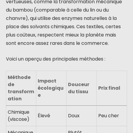
vertueuses, comme la transformation mécanique
du bambou (comparable à celle du lin ou du
chanvre), qui utilise des enzymes naturelles à la
place des solvants chimiques. Ces textiles, certes
plus coûteux, respectent mieux la planète mais
sont encore assez rares dans le commerce.
Voici un aperçu des principales méthodes :
Méthode
Impact
de
Douceur
écologiqu
Prix final
transform
du tissu
e
ation
Chimique
Élevé
Doux
Peu cher
(viscose)
Mécanique
Plutôt