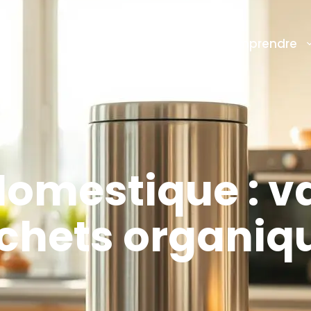
Comprendre
domestique : va
chets organiq