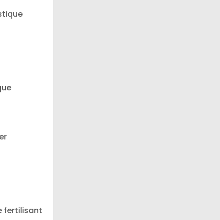
stique
n
que
er
fertilisant