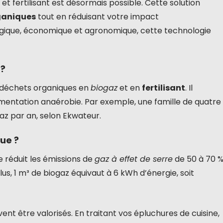
t fertilisant est désormais possible. Cette solution
ganiques
tout en réduisant votre impact
ogique, économique et agronomique, cette technologie
 ?
s déchets organiques en
biogaz
et en
fertilisant
. Il
mentation anaérobie. Par exemple, une famille de quatre
az par an, selon Ekwateur.
ue ?
e réduit les émissions de
gaz à effet de serre
de 50 à 70 
us, 1 m³ de biogaz équivaut à 6 kWh d’énergie, soit
t être valorisés. En traitant vos épluchures de cuisine,