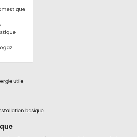
domestique
s
estique
iogaz
gie utile.
tallation basique.
ique