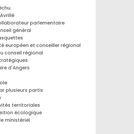
Béchu
vrillé
collaborateur parlementaire
nseil général
casquettes
é européen et conseiller régional
du conseil régional
tratégiques
aire d'Angers
ole
r plusieurs partis
e
tés territoriales
nsition écologique
e ministériel