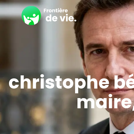
christophe bé
maire,